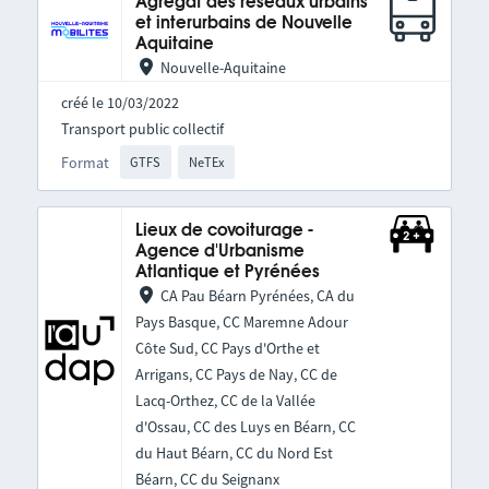
Agrégat des réseaux urbains
et interurbains de Nouvelle
Aquitaine
Nouvelle-Aquitaine
créé le 10/03/2022
Transport public collectif
Format
GTFS
NeTEx
Lieux de covoiturage -
Agence d'Urbanisme
Atlantique et Pyrénées
CA Pau Béarn Pyrénées, CA du
Pays Basque, CC Maremne Adour
Côte Sud, CC Pays d'Orthe et
Arrigans, CC Pays de Nay, CC de
Lacq-Orthez, CC de la Vallée
d'Ossau, CC des Luys en Béarn, CC
du Haut Béarn, CC du Nord Est
Béarn, CC du Seignanx