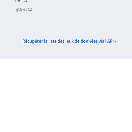
SIRI (1)
gtfs-rt (1)
Récupérer la liste des jeux de données via l'API
-