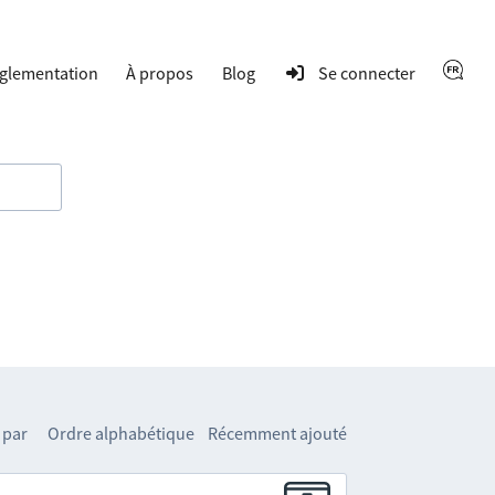
glementation
À propos
Blog
Se connecter
 par
Ordre alphabétique
Récemment ajouté