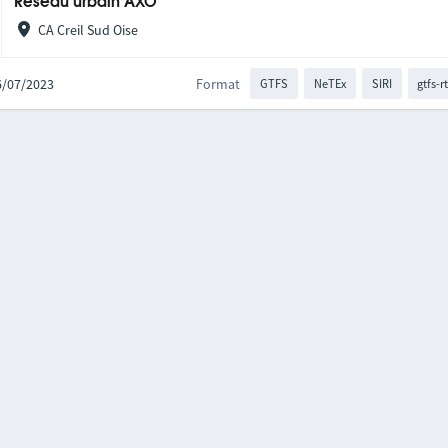
Réseau urbain AXO
CA Creil Sud Oise
06/07/2023
Format
GTFS
NeTEx
SIRI
gtfs-r