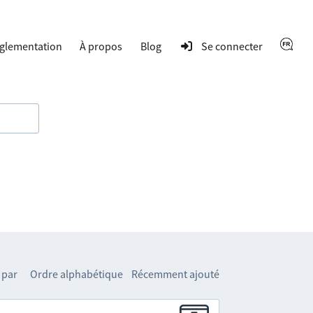
glementation
À propos
Blog
Se connecter
 par
Ordre alphabétique
Récemment ajouté