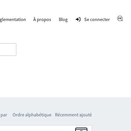
glementation
À propos
Blog
Se connecter
 par
Ordre alphabétique
Récemment ajouté