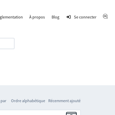
glementation
À propos
Blog
Se connecter
 par
Ordre alphabétique
Récemment ajouté