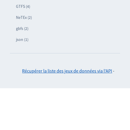
GTFS (4)
NeTEx (2)
gbfs (2)
json (1)
Récupérer la liste des jeux de données via l'API
-