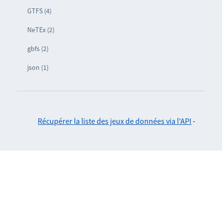
GTFS (4)
NeTEx (2)
gbfs (2)
json (1)
Récupérer la liste des jeux de données via l'API
-