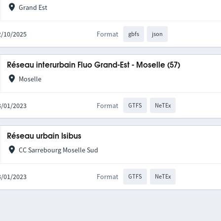
Grand Est
02/10/2025
Format
gbfs
json
Réseau interurbain Fluo Grand-Est - Moselle (57)
Moselle
03/01/2023
Format
GTFS
NeTEx
Réseau urbain Isibus
CC Sarrebourg Moselle Sud
03/01/2023
Format
GTFS
NeTEx