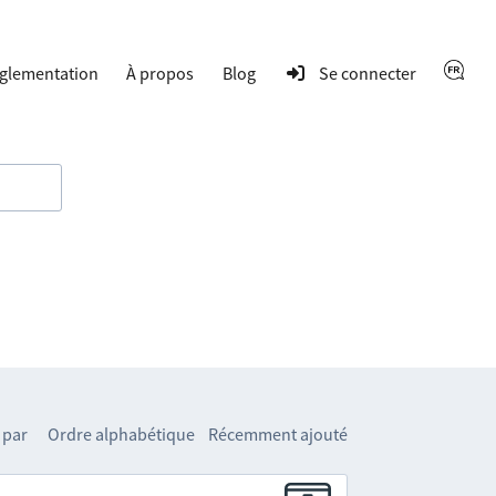
glementation
À propos
Blog
Se connecter
 par
Ordre alphabétique
Récemment ajouté