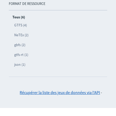
FORMAT DE RESSOURCE
Tous (6)
GTFS (4)
NeTEx (2)
gbfs (2)
gtfs-rt (1)
json (1)
Récupérer la liste des jeux de données via l'API
-