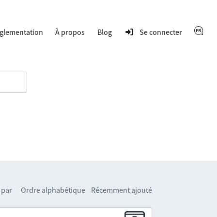
glementation
À propos
Blog
Se connecter
 par
Ordre alphabétique
Récemment ajouté