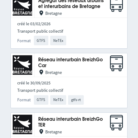
Agrégat des réseaux urbains
et interurbains de Bretagne
Bretagne
créé le 03/02/2026
Transport public collectif
Format
GTFS
NeTEx
Réseau interurbain BreizhGo
Car
Bretagne
créé le 30/09/2025
Transport public collectif
Format
GTFS
NeTEx
gtfs-rt
Réseau interurbain BreizhGo
TER
Bretagne