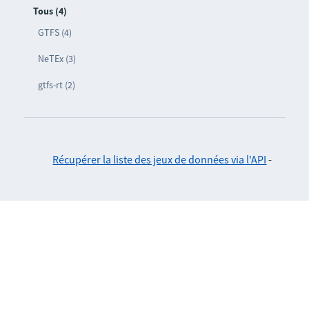
Tous (4)
GTFS (4)
NeTEx (3)
gtfs-rt (2)
Récupérer la liste des jeux de données via l'API
-