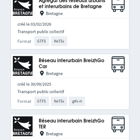
Agrégat des réseaux urbains
et interurbains de Bretagne
Bretagne
créé le 03/02/2026
Transport public collectif
Format
GTFS
NeTEx
Réseau interurbain BreizhGo
Car
Bretagne
créé le 30/09/2025
Transport public collectif
Format
GTFS
NeTEx
gtfs-rt
Réseau interurbain BreizhGo
TER
Bretagne