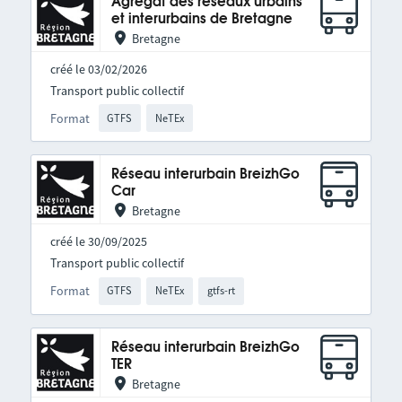
Agrégat des réseaux urbains
et interurbains de Bretagne
Bretagne
créé le 03/02/2026
Transport public collectif
Format
GTFS
NeTEx
Réseau interurbain BreizhGo
Car
Bretagne
créé le 30/09/2025
Transport public collectif
Format
GTFS
NeTEx
gtfs-rt
Réseau interurbain BreizhGo
TER
Bretagne