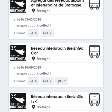
Agrégat des réseaux urbains
et interurbains de Bretagne
Bretagne
créé le 03/02/2026
Transport public collectif
Format
GTFS
NeTEx
Réseau interurbain BreizhGo
Car
Bretagne
créé le 30/09/2025
Transport public collectif
Format
GTFS
NeTEx
gtfs-rt
Réseau interurbain BreizhGo
TER
Bretagne