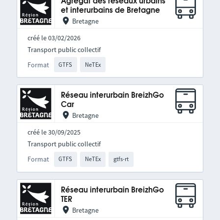
Agrégat des réseaux urbains
et interurbains de Bretagne
Bretagne
créé le 03/02/2026
Transport public collectif
Format
GTFS
NeTEx
Réseau interurbain BreizhGo
Car
Bretagne
créé le 30/09/2025
Transport public collectif
Format
GTFS
NeTEx
gtfs-rt
Réseau interurbain BreizhGo
TER
Bretagne