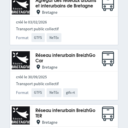
Agrégat des réseaux urbains
et interurbains de Bretagne
Bretagne
créé le 03/02/2026
Transport public collectif
Format
GTFS
NeTEx
Réseau interurbain BreizhGo
Car
Bretagne
créé le 30/09/2025
Transport public collectif
Format
GTFS
NeTEx
gtfs-rt
Réseau interurbain BreizhGo
TER
Bretagne