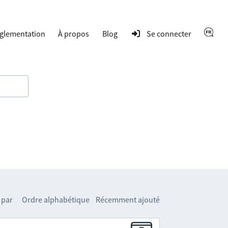
glementation
À propos
Blog
Se connecter
 par
Ordre alphabétique
Récemment ajouté