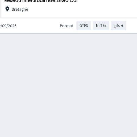
Réseau interurbain BreizhGo Car
Bretagne
30/09/2025
Format
GTFS
NeTEx
gtfs-rt