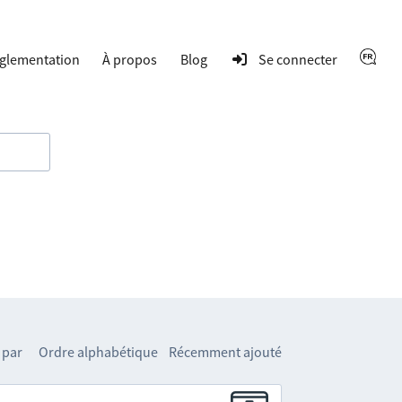
glementation
À propos
Blog
Se connecter
 par
Ordre alphabétique
Récemment ajouté