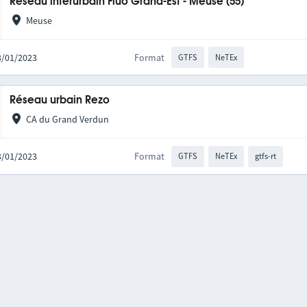
Réseau interurbain Fluo Grand-Est - Meuse (55)
Meuse
03/01/2023
Format
GTFS
NeTEx
Réseau urbain Rezo
CA du Grand Verdun
03/01/2023
Format
GTFS
NeTEx
gtfs-rt