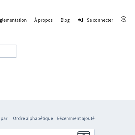
glementation
À propos
Blog
Se connecter
 par
Ordre alphabétique
Récemment ajouté