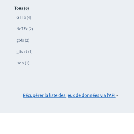
Tous (6)
GTFS (4)
NeTEx (2)
gbfs (2)
gtfs-rt (1)
json (1)
Récupérer la liste des jeux de données via l'API
-