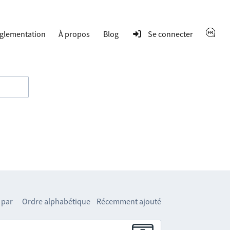
glementation
À propos
Blog
Se connecter
 par
Ordre alphabétique
Récemment ajouté