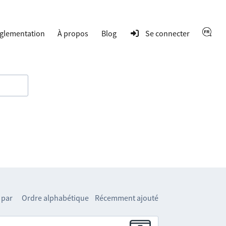
glementation
À propos
Blog
Se connecter
 par
Ordre alphabétique
Récemment ajouté