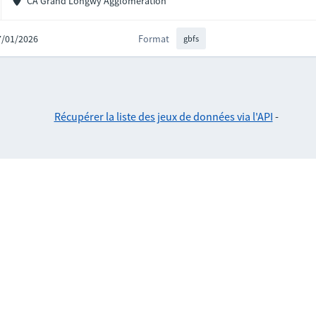
CA Grand Longwy Agglomération
27/01/2026
Format
gbfs
Récupérer la liste des jeux de données via l'API
-