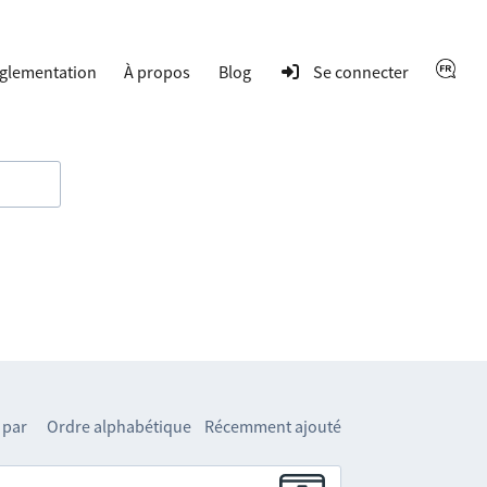
glementation
À propos
Blog
Se connecter
 par
Ordre alphabétique
Récemment ajouté