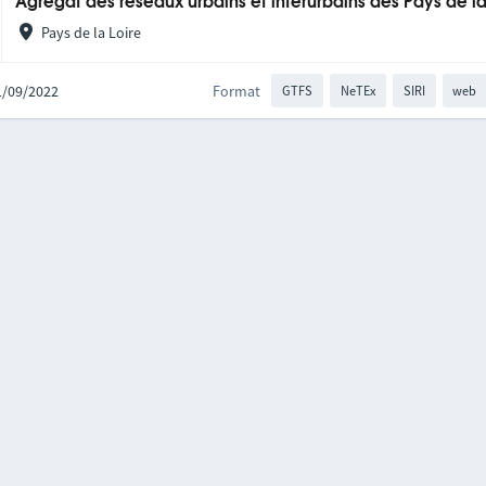
Agrégat des réseaux urbains et interurbains des Pays de la
Pays de la Loire
21/09/2022
Format
GTFS
NeTEx
SIRI
web