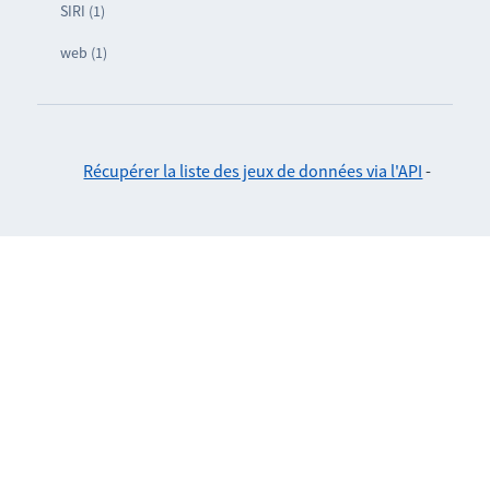
SIRI (1)
web (1)
Récupérer la liste des jeux de données via l'API
-