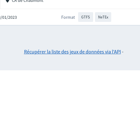
CA de Chaumont
03/01/2023
Format
GTFS
NeTEx
Récupérer la liste des jeux de données via l'API
-