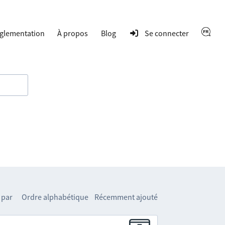
glementation
À propos
Blog
Se connecter
 par
Ordre alphabétique
Récemment ajouté