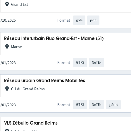
Grand Est
02/10/2025
Format
gbfs
json
Réseau interurbain Fluo Grand-Est - Marne (51)
Marne
03/01/2023
Format
GTFS
NeTEx
Réseau urbain Grand Reims Mobilités
CU du Grand Reims
03/01/2023
Format
GTFS
NeTEx
gtfs-rt
VLS Zébullo Grand Reims