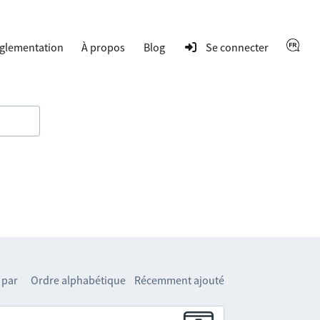
glementation
À propos
Blog
Se connecter
 par
Ordre alphabétique
Récemment ajouté