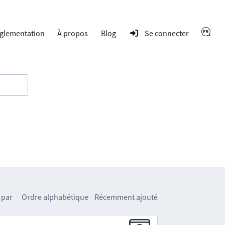
glementation
À propos
Blog
Se connecter
 par
Ordre alphabétique
Récemment ajouté