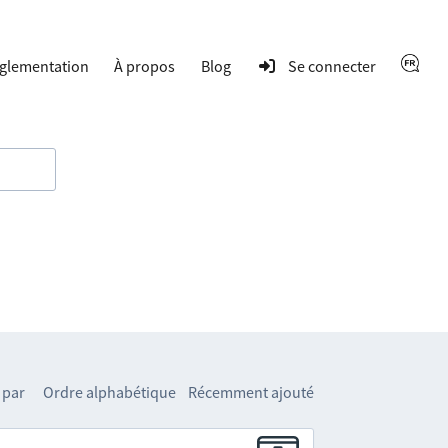
glementation
À propos
Blog
Se connecter
 par
Ordre alphabétique
Récemment ajouté