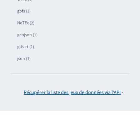
gbfs (3)
NeTEx (2)
geojson (1)
gtfs-rt (1)
json (1)
Récupérer la liste des jeux de données via l'API
-