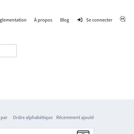
glementation
À propos
Blog
Se connecter
 par
Ordre alphabétique
Récemment ajouté