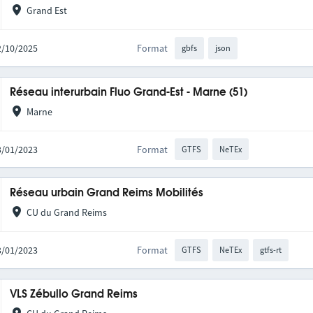
Grand Est
02/10/2025
Format
gbfs
json
Réseau interurbain Fluo Grand-Est - Marne (51)
Marne
03/01/2023
Format
GTFS
NeTEx
Réseau urbain Grand Reims Mobilités
CU du Grand Reims
03/01/2023
Format
GTFS
NeTEx
gtfs-rt
VLS Zébullo Grand Reims