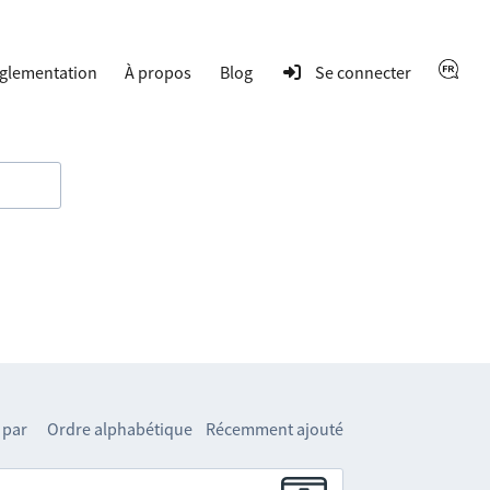
glementation
À propos
Blog
Se connecter
 par
Ordre alphabétique
Récemment ajouté