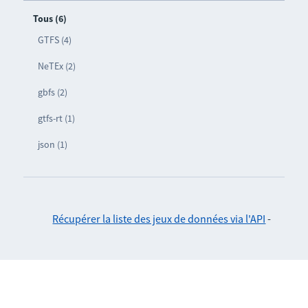
Tous (6)
GTFS (4)
NeTEx (2)
gbfs (2)
gtfs-rt (1)
json (1)
Récupérer la liste des jeux de données via l'API
-