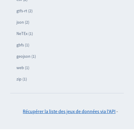
gtfs-rt (2)
json (2)
NeTEx (1)
gbfs (1)
geojson (1)
web (1)
zip (1)
Récupérer la liste des jeux de données via l'API
-