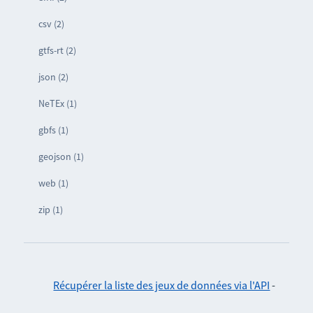
csv (2)
gtfs-rt (2)
json (2)
NeTEx (1)
gbfs (1)
geojson (1)
web (1)
zip (1)
Récupérer la liste des jeux de données via l'API
-