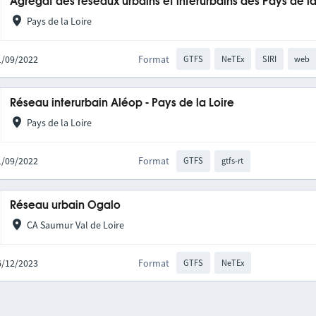
Agrégat des réseaux urbains et interurbains des Pays de la
Pays de la Loire
21/09/2022
Format
GTFS
NeTEx
SIRI
web
Réseau interurbain Aléop - Pays de la Loire
Pays de la Loire
21/09/2022
Format
GTFS
gtfs-rt
Réseau urbain Ogalo
CA Saumur Val de Loire
06/12/2023
Format
GTFS
NeTEx