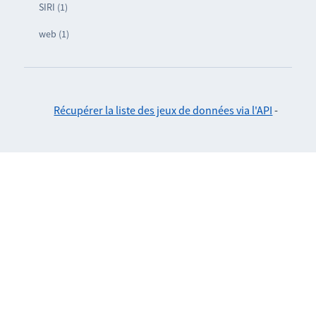
SIRI (1)
web (1)
Récupérer la liste des jeux de données via l'API
-