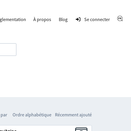
glementation
À propos
Blog
Se connecter
 par
Ordre alphabétique
Récemment ajouté