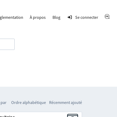
glementation
À propos
Blog
Se connecter
 par
Ordre alphabétique
Récemment ajouté