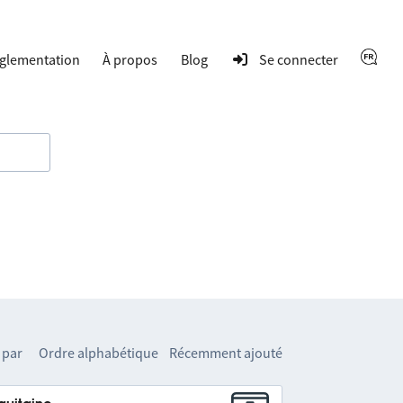
glementation
À propos
Blog
Se connecter
 par
Ordre alphabétique
Récemment ajouté