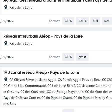
Agrégat des réseaux urbains et interurbains des Pays de la
Pays de la Loire
21/09/2022
Format
GTFS
NeTEx
SIRI
web
Réseau interurbain Aléop - Pays de la Loire
Pays de la Loire
21/09/2022
Format
GTFS
gtfs-rt
TAD zonal réseau Aléop - Pays de la Loire
CA Clisson Sèvre et Maine Agglo, CA Pornic Agglo Pays de Retz, CC Châ
CC Grand Lieu Communauté, CC Loir-Lucé-Bercé, CC Mayenne Communauté
et Gesvres, CC des Coëvrons, CC du Bocage Mayennais, CC du Mont des Av
Pays de Château-Gontier, CC du Pays de Craon, CC du Pays de Meslay-Gre
des-Bois