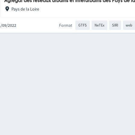
Agrégat des réseaux urbains et interurbains des Pays de la
Pays de la Loire
21/09/2022
Format
GTFS
NeTEx
SIRI
web