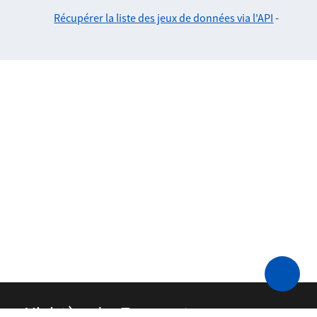
Récupérer la liste des jeux de données via l'API
-
Ministère des Transports