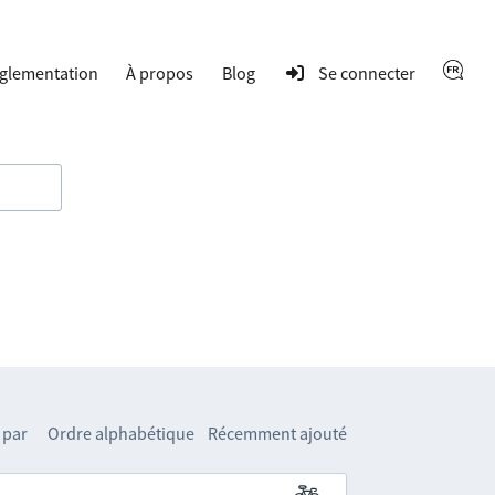
glementation
À propos
Blog
Se connecter
 par
Ordre alphabétique
Récemment ajouté