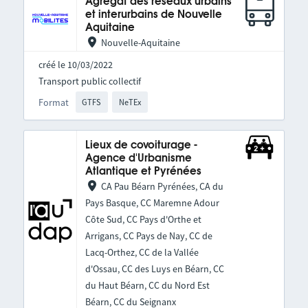
Agrégat des réseaux urbains
et interurbains de Nouvelle
Aquitaine
Nouvelle-Aquitaine
créé le 10/03/2022
Transport public collectif
Format
GTFS
NeTEx
Lieux de covoiturage -
Agence d'Urbanisme
Atlantique et Pyrénées
CA Pau Béarn Pyrénées, CA du
Pays Basque, CC Maremne Adour
Côte Sud, CC Pays d'Orthe et
Arrigans, CC Pays de Nay, CC de
Lacq-Orthez, CC de la Vallée
d'Ossau, CC des Luys en Béarn, CC
du Haut Béarn, CC du Nord Est
Béarn, CC du Seignanx