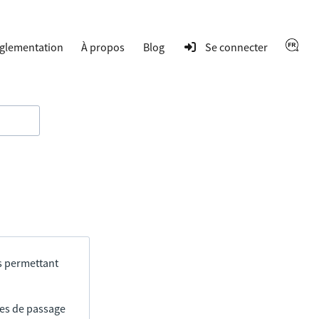
glementation
À propos
Blog
Se connecter
s permettant
res de passage