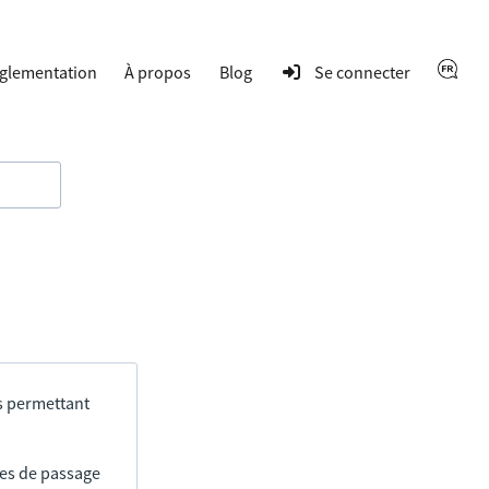
glementation
À propos
Blog
Se connecter
s permettant
res de passage