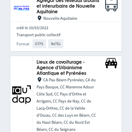
Agrégat des réseaux urbains
et interurbains de Nouvelle
Aquitaine
Nouvelle-Aquitaine
créé le 10/03/2022
Transport public collectif
Format
GTFS
NeTEx
Lieux de covoiturage -
Agence d'Urbanisme
Atlantique et Pyrénées
CA Pau Béarn Pyrénées, CA du
Pays Basque, CC Maremne Adour
Côte Sud, CC Pays d'Orthe et
Arrigans, CC Pays de Nay, CC de
Lacq-Orthez, CC de la Vallée
d'Ossau, CC des Luys en Béarn, CC
du Haut Béarn, CC du Nord Est
Béarn, CC du Seignanx