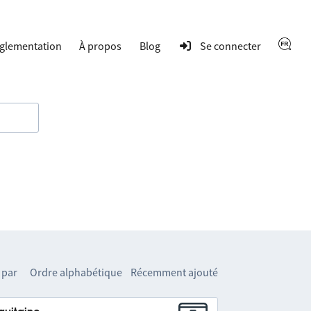
glementation
À propos
Blog
Se connecter
 par
Ordre alphabétique
Récemment ajouté